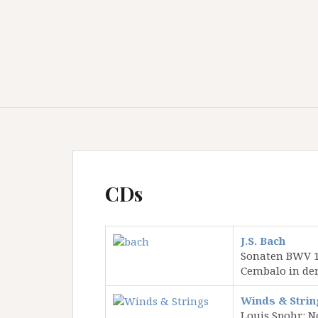
CDs
J.S. Bach
Sonaten BWV 1
Cembalo in der
Winds & Strin
Louis Spohr: N