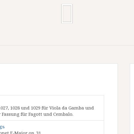
027, 1028 und 1029 für Viola da Gamba und
 Fassung für Fagott und Cembalo.
gs
onet F-Major op. 31