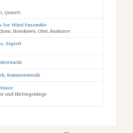
h, Quantz
 for Wind Ensemble
glioni, Hosokawa, Obst, Raskatov
o, Septett
aubernacht
tch, Kammermusik
Henze
der und Hirtengesänge