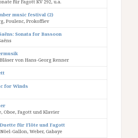
nate für Fagott KV 292, u.a.
ber music festival (2)
g, Poulenc, Prokoffiev
-Saëns: Sonata for Bassoon
Saëns
ermusik
 Bläser von Hans-Georg Renner
tt
c for Winds
er
e, Oboe, Fagott und Klavier
Duette für Flöte und Fagott
 Nöel-Gallon, Weber, Gabaye