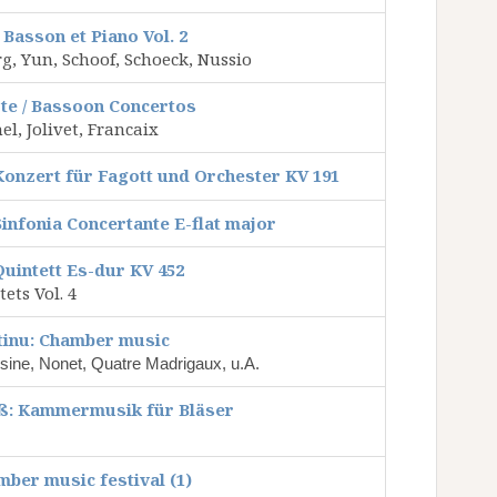
Basson et Piano Vol. 2
g, Yun, Schoof, Schoeck, Nussio
te / Bassoon Concertos
, Jolivet, Francaix
Konzert für Fagott und Orchester KV 191
infonia Concertante E-flat major
Quintett Es-dur KV 452
ets Vol. 4
tinu: Chamber music
sine, Nonet, Quatre Madrigaux, u.A.
uß: Kammermusik für Bläser
ber music festival (1)