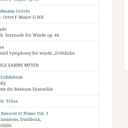
idmann Octets
: Octet F-Major D 803
ade
: Serenade for Winds op. 44
ss
 und Symphony for winds „Fröhliche
LE SABINE MEYER
 Exhibition
sky
nsen for Bassoon Ensemble
i: Trios
Basson et Piano Vol. 1
 Tansman, Dutilleux,
echlin