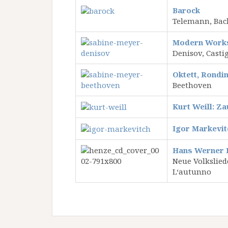
Barock
Telemann, Bac
Modern Works
Denisov, Casti
Oktett, Rondin
Beethoven
Kurt Weill: Z
Igor Markevi
Hans Werner 
Neue Volkslie
L‘autunno