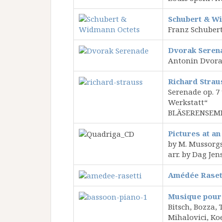
Schubert & W
Franz Schubert
Dvorak Seren
Antonin Dvorak
Richard Strau
Serenade op. 7
Werkstatt“
BLÄSERENSEMB
Pictures at an
by M. Mussorg
arr. by Dag Je
Amédée Rasett
Musique pour 
Bitsch, Bozza,
Mihalovici, Ko