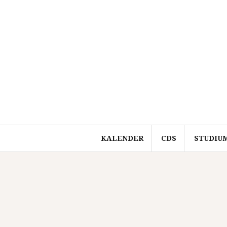
Springe
zum
Inhalt
KALENDER
CDS
STUDIU