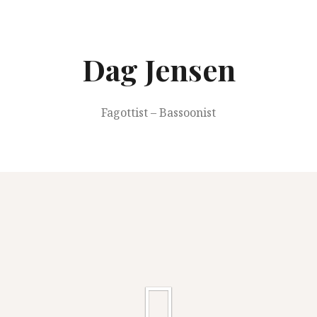
Springe
zum
Inhalt
Dag Jensen
Fagottist – Bassoonist