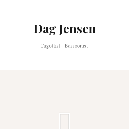
Springe
zum
Inhalt
Dag Jensen
Fagottist – Bassoonist