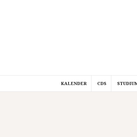
Springe
zum
Inhalt
KALENDER
CDS
STUDIU