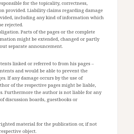
sponsible for the topicality, correctness,
on provided. Liability claims regarding damage
ovided, including any kind of information which
be rejected.
ligation. Parts of the pages or the complete
ormation might be extended, changed or partly
thout separate announcement.
tents linked or referred to from his pages –
contents and would be able to prevent the
ges. If any damage occurs by the use of
hor of the respective pages might be liable,
s. Furthermore the author is not liable for any
of discussion boards, guestbooks or
ghted material for the publication or, if not
respective object.