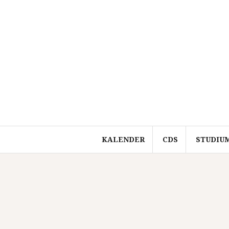
Springe
zum
Inhalt
KALENDER
CDS
STUDIU