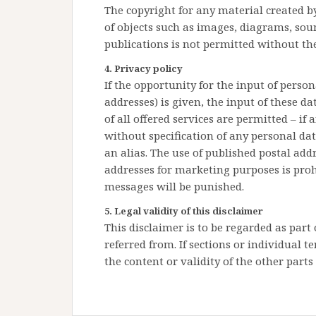
The copyright for any material created by
of objects such as images, diagrams, soun
publications is not permitted without th
4. Privacy policy
If the opportunity for the input of perso
addresses) is given, the input of these d
of all offered services are permitted – if
without specification of any personal da
an alias. The use of published postal ad
addresses for marketing purposes is pro
messages will be punished.
5. Legal validity of this disclaimer
This disclaimer is to be regarded as part
referred from. If sections or individual t
the content or validity of the other parts