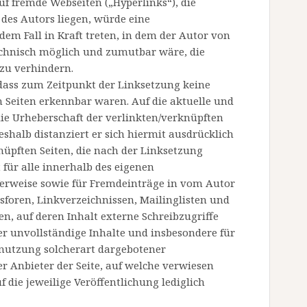
uf fremde Webseiten („Hyperlinks“), die
des Autors liegen, würde eine
dem Fall in Kraft treten, in dem der Autor von
echnisch möglich und zumutbar wäre, die
 zu verhindern.
 dass zum Zeitpunkt der Linksetzung keine
n Seiten erkennbar waren. Auf die aktuelle und
die Urheberschaft der verlinkten/verknüpften
Deshalb distanziert er sich hiermit ausdrücklich
knüpften Seiten, die nach der Linksetzung
 für alle innerhalb des eigenen
Verweise sowie für Fremdeinträge in vom Autor
sforen, Linkverzeichnissen, Mailinglisten und
, auf deren Inhalt externe Schreibzugriffe
der unvollständige Inhalte und insbesondere für
tnutzung solcherart dargebotener
er Anbieter der Seite, auf welche verwiesen
f die jeweilige Veröffentlichung lediglich