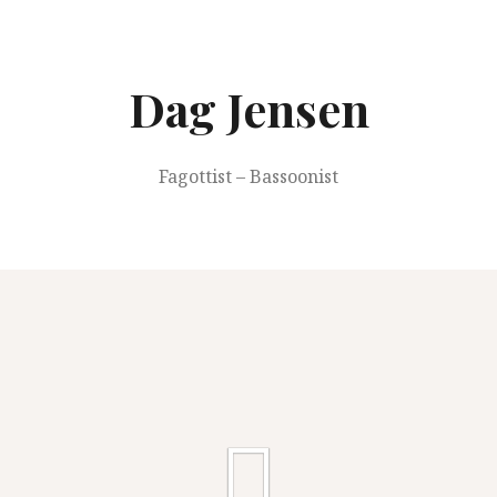
Springe
zum
Inhalt
Dag Jensen
Fagottist – Bassoonist