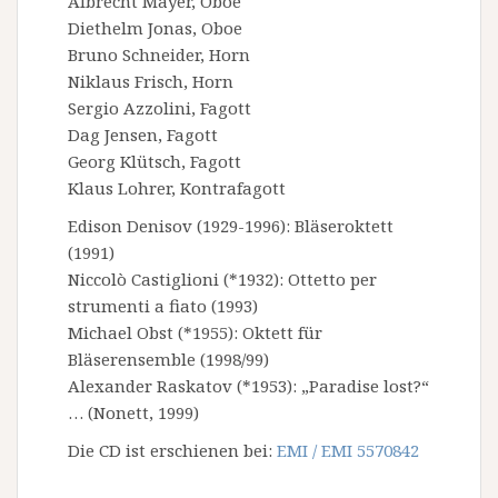
Albrecht Mayer, Oboe
Diethelm Jonas, Oboe
Bruno Schneider, Horn
Niklaus Frisch, Horn
Sergio Azzolini, Fagott
Dag Jensen, Fagott
Georg Klütsch, Fagott
Klaus Lohrer, Kontrafagott
Edison Denisov (1929-1996): Bläseroktett
(1991)
Niccolò Castiglioni (*1932): Ottetto per
strumenti a fiato (1993)
Michael Obst (*1955): Oktett für
Bläserensemble (1998/99)
Alexander Raskatov (*1953): „Paradise lost?“
… (Nonett, 1999)
Die CD ist erschienen bei:
EMI / EMI 5570842